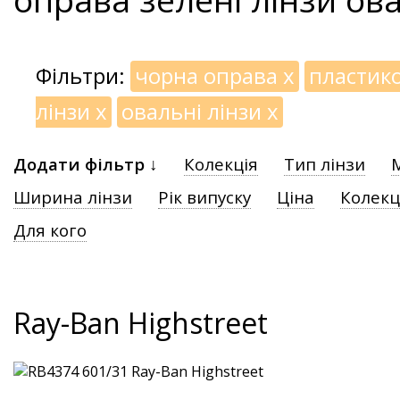
Фільтри:
чорна оправа
x
пластик
лінзи
x
овальні лінзи
x
Додати фільтр ↓
Колекція
Тип лінзи
Ширина лінзи
Рік випуску
Ціна
Колекц
Для кого
Ray-Ban Highstreet