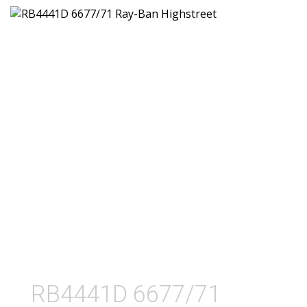
RB4441D 6677/71