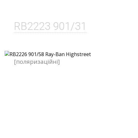
RB2223 901/31
[поляризаційні]