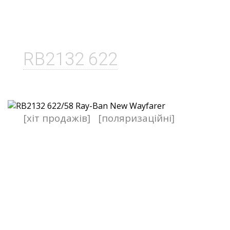
RB2132 622
[хіт продажів]
[поляризаційні]