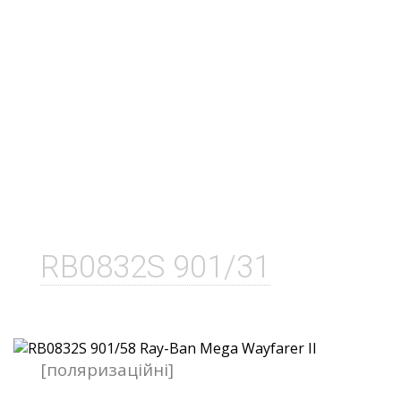
RB0832S 901/31
[поляризаційні]