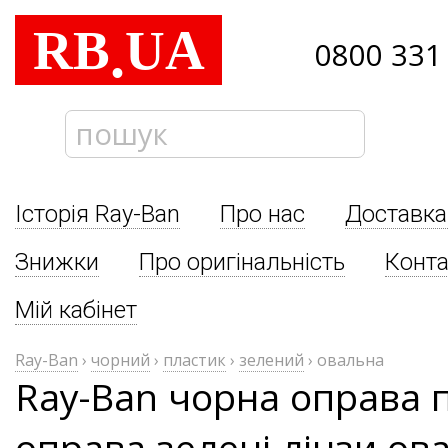
RB
UA
.
0800 331
Історія Ray-Ban
Про нас
Доставка
Знижки
Про оригінальність
Конта
Мій кабінет
Ray-Ban
›
чорний
›
пластик
›
зелений
›
овальна
Ray-Ban чорна оправа 
оправа зелені лінзи ова