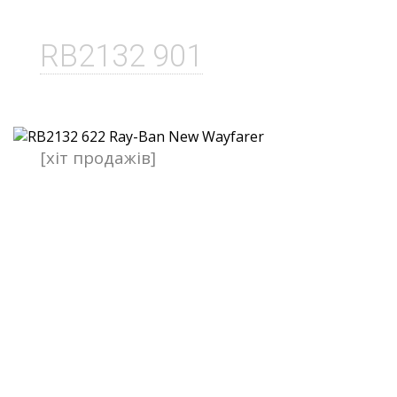
RB2132 901
[хіт продажів]