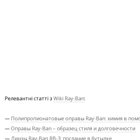
Релевантні статті з
Wiki Ray-Ban
:
—
Полипропионатовые оправы Ray-Ban: химия в по
—
Оправы Ray-Ban – образец стиля и долговечности
—
Линзы Ray-Ban RB-3: послание в бутылке