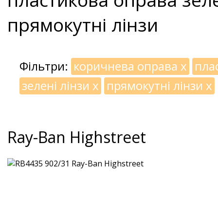
прямокутні лінзи
Фільтри:
коричнева оправа
x
пла
зелені лінзи
x
прямокутні лінзи
x
Ray-Ban Highstreet