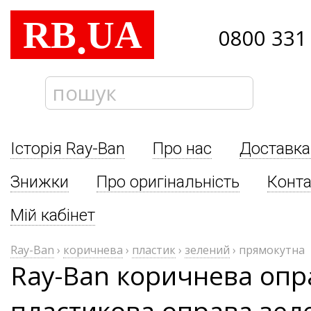
RB
UA
.
0800 331
Історія Ray-Ban
Про нас
Доставка
Знижки
Про оригінальність
Конта
Мій кабінет
Ray-Ban
›
коричнева
›
пластик
›
зелений
›
прямокутна
Ray-Ban коричнева опр
пластикова оправа зеле