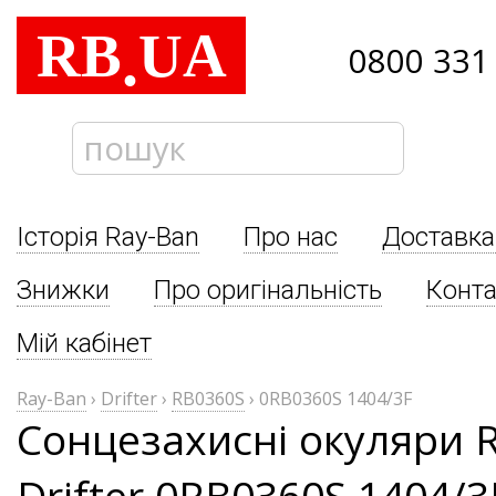
RB
UA
.
0800 331
Історія Ray-Ban
Про нас
Доставка
Знижки
Про оригінальність
Конта
Мій кабінет
Ray-Ban
›
Drifter
›
RB0360S
›
0RB0360S 1404/3F
Сонцезахисні окуляри 
Drifter 0RB0360S 1404/3