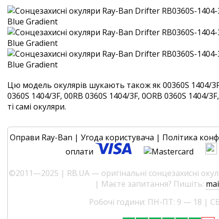
Цю модель окулярів шукають також як 00360S 1404/3F
0360S 1404/3F, 00RB 0360S 1404/3F, 0ORB 0360S 1404/3F
ті самі окуляри.
Оправи Ray-Ban
|
Угода користувача
|
Політика конф
оплати
©2011—2025 | RB.UA — оригінальні сонцезахисні окуля
| Маєте запитання? Пишіть:
mai
Робочі години: ПН-ПТ: 9 — 18 | СБ