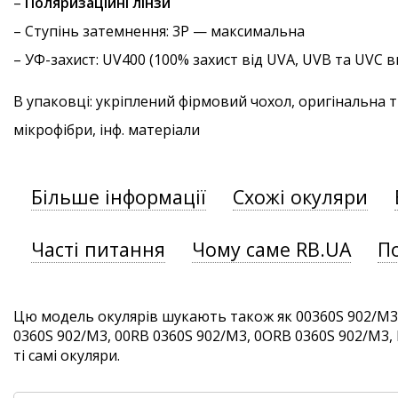
–
Поляризаційні лінзи
–
Ступінь затемнення
: 3P — максимальна
–
УФ-захист
: UV400 (100% захист від UVA, UVB та UVC
В упаковці: укріплений фірмовий чохол, оригінальна 
мікрофібри, інф. матеріали
Більше інформації
Схожі окуляри
Часті питання
Чому саме RB.UA
П
Цю модель окулярів шукають також як 00360S 902/M3
0360S 902/M3, 00RB 0360S 902/M3, 0ORB 0360S 902/M3,
ті самі окуляри.