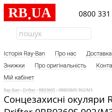
RB
UA
.
0800 331
Історія Ray-Ban
Про нас
Доставка
Знижки
Про оригінальність
Конта
Мій кабінет
Ray-Ban
›
Drifter
›
RB0360S
›
0RB0360S 902/M3
Сонцезахисні окуляри 
Drifter 0RB0360S 902/M