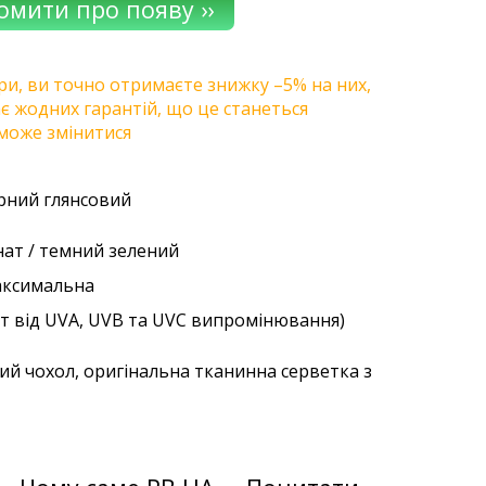
ри, ви точно отримаєте знижку –5% на них,
ає жодних гарантій, що це станеться
може змінитися
орний глянсовий
нат / темний зелений
аксимальна
ст від UVA, UVB та UVC випромінювання)
ий чохол, оригінальна тканинна серветка з