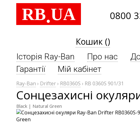
RB
UA
.
0800 3
Кошик ()
Історія Ray-Ban
Про нас
До
Гарантії
Мій кабінет
Ray-Ban
›
Drifter
›
RB0360S
›
RB 0360S 901/31
Сонцезахисні окуляри
Black | Natural Green