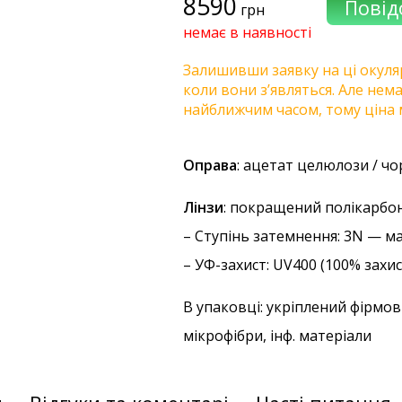
8590
грн
немає в наявності
Залишивши заявку на ці окуля
коли вони з’являться. Але нем
найближчим часом, тому ціна 
Оправа
: ацетат целюлози / ч
Лінзи
: покращений полікарбо
–
Ступінь затемнення
: 3N — м
–
УФ-захист
: UV400 (100% захи
В упаковці: укріплений фірмов
мікрофібри, інф. матеріали