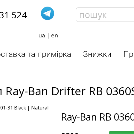
31 524
ua
|
en
ставка та примірка
Знижки
Пр
 Ray-Ban Drifter RB 0360
Ray-Ban
RB 0360