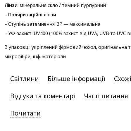
Лінзи
: мінеральне скло / темний пурпурний
–
Поляризаційні лінзи
–
Ступінь затемнення
: 3P — максимальна
–
УФ-захист
: UV400 (100% захист від UVA, UVB та UVC
В упаковці: укріплений фірмовий чохол, оригінальна 
мікрофібри, інф. матеріали
Світлини
Більше інформації
Схож
Відгуки та коментарі
Часті питання
Почитати