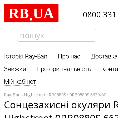
RB
UA
.
0800 331
Історія Ray-Ban
Про нас
Доставка
Знижки
Про оригінальність
Конта
Мій кабінет
Ray-Ban
›
Highstreet
›
RB0880S
›
0RB0880S 6639/AF
Сонцезахисні окуляри 
Highstreet 0RB0880S 66