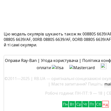
Цю модель окулярів шукають також як 00880S 6639/AF
0880S 6639/AF, 00RB 0880S 6639/AF, 0ORB 0880S 6639/AF
й ті самі окуляри.
Оправи Ray-Ban
|
Угода користувача
|
Політика конф
оплати
©2011—2025 | RB.UA — оригінальні сонцезахисні окуля
| Маєте запитання? Пишіть:
mai
Робочі години: ПН-ПТ: 9 — 18 | СБ
Нд
Пн
Вт
Ср
Чт
Пт
Сб