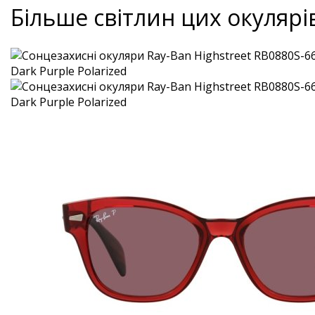
Більше світлин цих окулярі