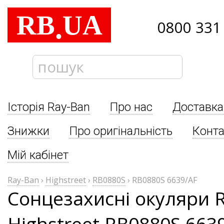
RB
UA
.
0800 331
Історія Ray-Ban
Про нас
Доставка
Знижки
Про оригінальність
Конта
Мій кабінет
Ray-Ban
›
Highstreet
›
RB0880S
›
RB0880S 6639/AF
Сонцезахисні окуляри 
Highstreet RB0880S 663