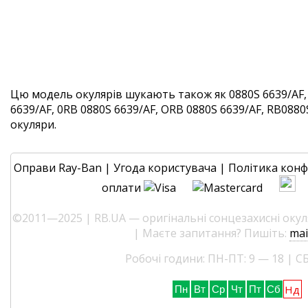
Цю модель окулярів шукають також як 0880S 6639/AF,
6639/AF, 0RB 0880S 6639/AF, ORB 0880S 6639/AF, RB0880S
окуляри.
Оправи Ray-Ban
|
Угода користувача
|
Політика конф
оплати
©2011—2025 | RB.UA — оригінальні сонцезахисні окуля
| Маєте запитання? Пишіть:
mai
Робочі години: ПН-ПТ: 9 — 18 | СБ
Нд
Пн
Вт
Ср
Чт
Пт
Сб