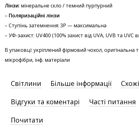
Лінзи
: мінеральне скло / темний пурпурний
–
Поляризаційні лінзи
–
Ступінь затемнення
: 3P — максимальна
–
УФ-захист
: UV400 (100% захист від UVA, UVB та UVC
В упаковці: укріплений фірмовий чохол, оригінальна 
мікрофібри, інф. матеріали
Світлини
Більше інформації
Схож
Відгуки та коментарі
Часті питання
Почитати