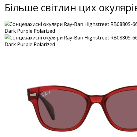
Більше світлин цих окулярі