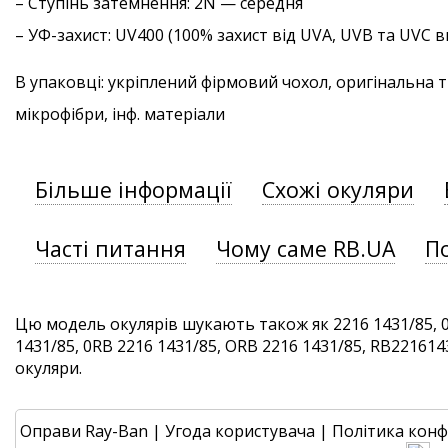
–
Ступінь затемнення
: 2N — середня
–
УФ-захист
: UV400 (100% захист від UVA, UVB та UVC
В упаковці: укріплений фірмовий чохол, оригінальна 
мікрофібри, інф. матеріали
Більше інформації
Схожі окуляри
Часті питання
Чому саме RB.UA
П
Цю модель окулярів шукають також як 2216 1431/85, 
1431/85, 0RB 2216 1431/85, ORB 2216 1431/85, RB2216143
окуляри.
Оправи Ray-Ban
|
Угода користувача
|
Політика конф