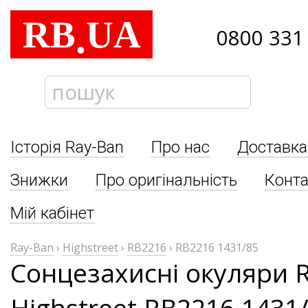
RB
UA
.
0800 331
Історія Ray-Ban
Про нас
Доставка
Знижки
Про оригінальність
Конта
Мій кабінет
Ray-Ban
›
Highstreet
›
RB2216
›
RB2216 1431/85
Сонцезахисні окуляри 
Highstreet RB2216 1431