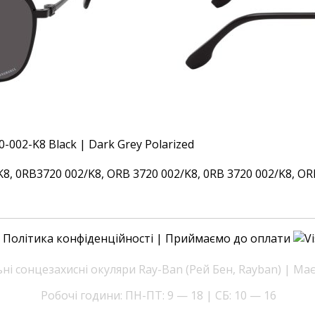
 0RB3720 002/K8, ORB 3720 002/K8, 0RB 3720 002/K8, ORB 
|
Політика конфіденційності
| Приймаємо до оплати
і сонцезахисні окуляри Ray-Ban (Рей Бен, Rayban) | Ма
Робочі години: ПН-ПТ: 9 — 18 | СБ: 10 — 16