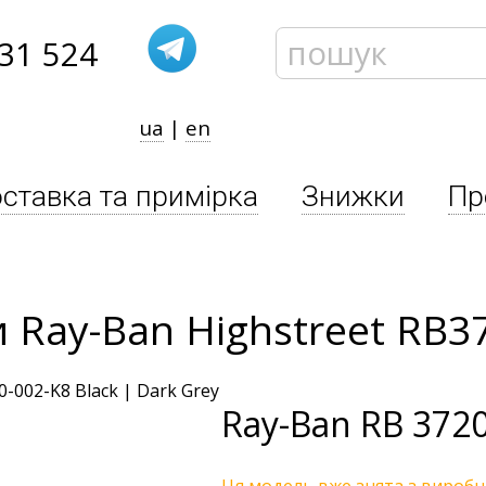
31 524
ua
|
en
ставка та примірка
Знижки
Пр
 Ray-Ban Highstreet RB3
Ray-Ban
RB 3720