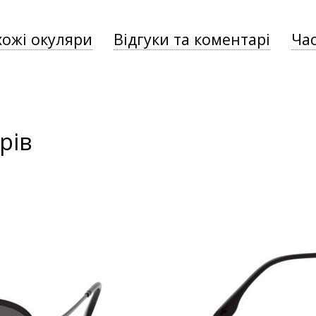
хожі окуляри
Відгуки та коментарі
Час
рів