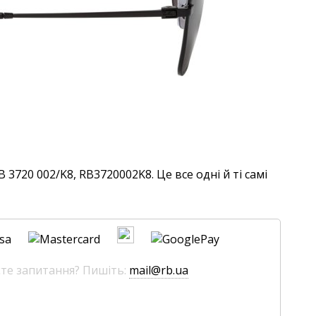
3720 002/K8, RB3720002K8. Це все одні й ті самі
єте запитання? Пишіть:
mail@rb.ua