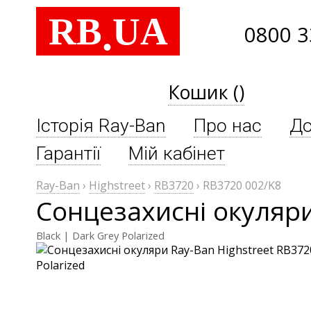
RB
UA
.
0800 3
Кошик ()
Історія Ray-Ban
Про нас
До
Гарантії
Мій кабінет
Ray-Ban
›
Highstreet
›
RB3720
›
RB3720 002/K8
Сонцезахисні окуляри
Black | Dark Grey Polarized