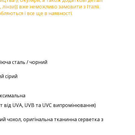
цтва (( Окуляри, а також додаткові деталі
, лінзи)) вже неможливо замовити з Італії.
бляються і все ще в наявності.
іюча сталь / чорний
ий сірий
аксимальна
ст від UVA, UVB та UVC випромінювання)
ий чохол, оригінальна тканинна серветка з