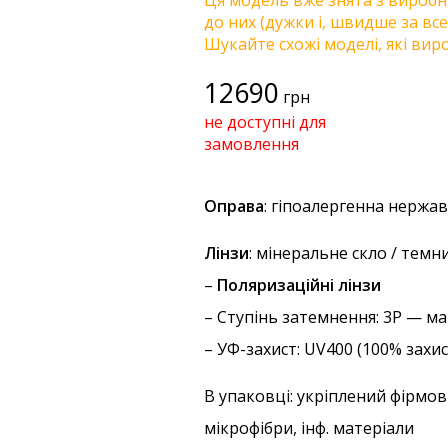
Ця модель вже знята з виробни
до них (дужки і, швидше за все
Шукайте схожі моделі, які виро
12690
грн
не доступні для
замовлення
Оправа
: гіпоалергенна нержав
Лінзи
: мінеральне скло / темн
–
Поляризаційні лінзи
–
Ступінь затемнення
: 3P — м
–
УФ-захист
: UV400 (100% захи
В упаковці: укріплений фірмов
мікрофібри, інф. матеріали