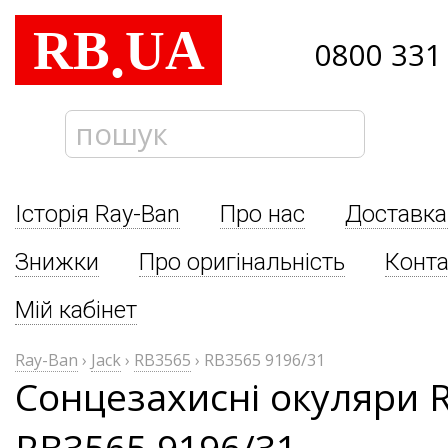
RB
UA
.
0800 331
Історія Ray-Ban
Про нас
Доставка
Знижки
Про оригінальність
Конта
Мій кабінет
Ray-Ban
›
Jack
›
RB3565
›
RB3565 9196/31
Сонцезахисні окуляри R
RB3565 9196/31