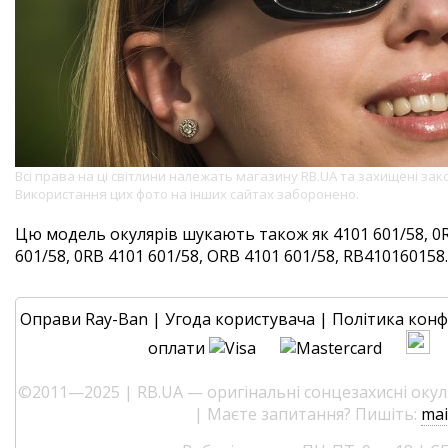
Всі права на ці світлини належать магазину RB.UA та захищені за
Використання цих фото на інших сайтах заборонено.
Цю модель окулярів шукають також як 4101 601/58, 0R
601/58, 0RB 4101 601/58, ORB 4101 601/58, RB410160158. 
Оправи Ray-Ban
|
Угода користувача
|
Політика конф
оплати
©2011—2025 | RB.UA — оригінальні сонцезахисні окуля
| Маєте запитання? Пишіть:
mai