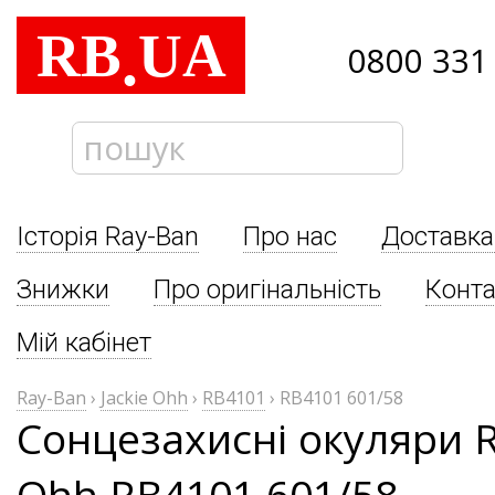
RB
UA
.
0800 331
Історія Ray-Ban
Про нас
Доставка
Знижки
Про оригінальність
Конта
Мій кабінет
Ray-Ban
›
Jackie Ohh
›
RB4101
›
RB4101 601/58
Сонцезахисні окуляри R
Ohh RB4101 601/58