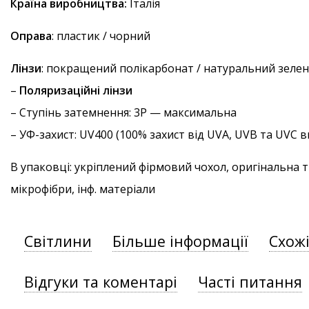
Країна виробництва:
Італія
Оправа
: пластик / чорний
Лінзи
: покращений полікарбонат / натуральний зеле
–
Поляризаційні лінзи
–
Ступінь затемнення
: 3P — максимальна
–
УФ-захист
: UV400 (100% захист від UVA, UVB та UVC
В упаковці: укріплений фірмовий чохол, оригінальна 
мікрофібри, інф. матеріали
Світлини
Більше інформації
Схож
Відгуки та коментарі
Часті питання