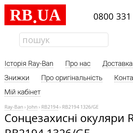
RB
UA
.
0800 331
Історія Ray-Ban
Про нас
Доставка
Знижки
Про оригінальність
Конта
Мій кабінет
Ray-Ban
›
John
›
RB2194
›
RB2194 1326/GE
Сонцезахисні окуляри R
RB2194 1326/GE