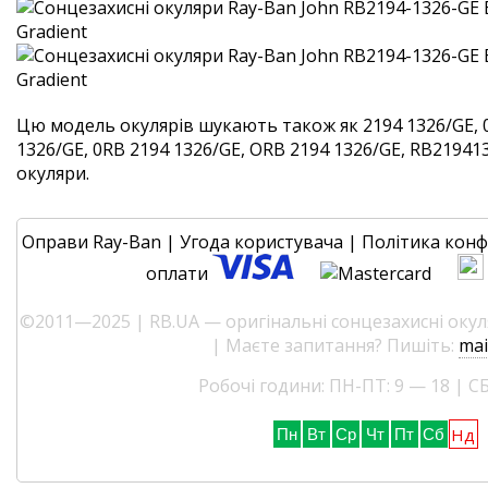
Цю модель окулярів шукають також як 2194 1326/GE, 
1326/GE, 0RB 2194 1326/GE, ORB 2194 1326/GE, RB2194132
окуляри.
Оправи Ray-Ban
|
Угода користувача
|
Політика конф
оплати
©2011—2025 | RB.UA — оригінальні сонцезахисні окуля
| Маєте запитання? Пишіть:
mai
Робочі години: ПН-ПТ: 9 — 18 | СБ
Нд
Пн
Вт
Ср
Чт
Пт
Сб