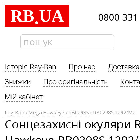
RB
UA
.
0800 331
Історія Ray-Ban
Про нас
Доставка
Знижки
Про оригінальність
Конта
Мій кабінет
Ray-Ban
›
Mega Hawkeye
›
RB0298S
›
RB0298S 1292/M2
Сонцезахисні окуляри 
Hawkeye RB0298S 1292