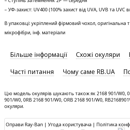
–
Ступінь затемнення
: 2P — середня
–
УФ-захист
: UV400 (100% захист від UVA, UVB та UVC
В упаковці: укріплений фірмовий чохол, оригінальна 
мікрофібри, інф. матеріали
Більше інформації
Схожі окуляри
Часті питання
Чому саме RB.UA
П
Цю модель окулярів шукають також як 2168 901/W0, 0
901/W0, 0RB 2168 901/W0, ORB 2168 901/W0, RB2168901W0
окуляри.
Оправи Ray-Ban
|
Угода користувача
|
Політика конф