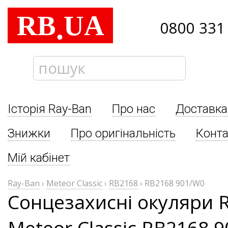
RB
UA
.
0800 331
Історія Ray-Ban
Про нас
Доставка
Знижки
Про оригінальність
Конта
Мій кабінет
Ray-Ban
›
Meteor Classic
›
RB2168
›
RB2168 901/W0
Сонцезахисні окуляри 
Meteor Classic RB2168 