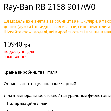
Ray-Ban
RB 2168 901/W0
Ця модель вже знята з виробництва (( Окуляри, а так
до них (дужки і, швидше за все, лінзи)) вже неможливо 
Шукайте схожі моделі, які виробляються і все ще в ная
10940
грн
не доступні для
замовлення
Країна виробництва:
Італія
Оправа
: ацетат целлюлозы / черный
Лінзи
: минеральное стекло / натуральный фиолетовы
–
Поляризаційні лінзи