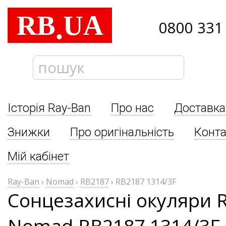
RB
UA
.
0800 331
Історія Ray-Ban
Про нас
Доставка
Знижки
Про оригінальність
Конта
Мій кабінет
Ray-Ban
›
Nomad
›
RB2187
›
RB2187 1314/3F
Сонцезахисні окуляри 
Nomad RB2187 1314/3F