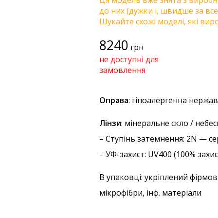
Ця модель вже знята з виробни
до них (дужки і, швидше за все
Шукайте схожі моделі, які виро
8240
грн
не доступні для
замовлення
Оправа
: гіпоалергенна нержав
Лінзи
: мінеральне скло / небе
–
Ступінь затемнення
: 2N — с
–
УФ-захист
: UV400 (100% захи
В упаковці: укріплений фірмов
мікрофібри, інф. матеріали