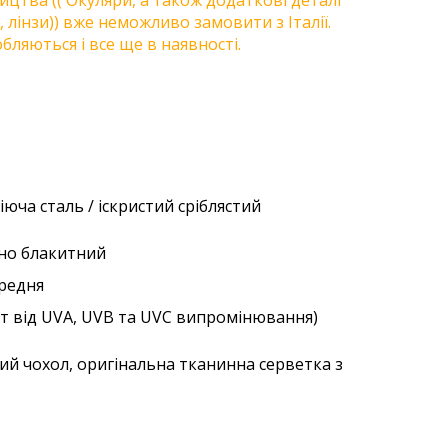
цтва (( Окуляри, а також додаткові деталі
, лінзи)) вже неможливо замовити з Італії.
бляються і все ще в наявності.
іюча сталь / іскристий сріблястий
сно блакитний
ередня
ст від UVA, UVB та UVC випромінювання)
ий чохол, оригінальна тканинна серветка з