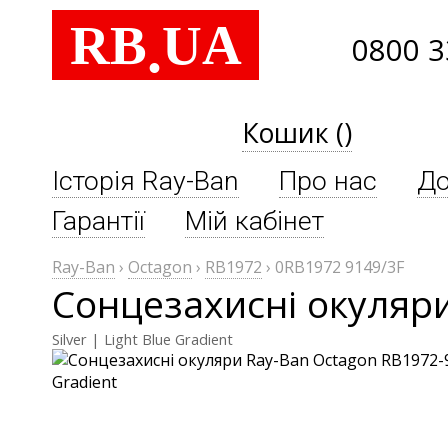
RB
UA
.
0800 3
Кошик ()
Історія Ray-Ban
Про нас
До
Гарантії
Мій кабінет
Ray-Ban
›
Octagon
›
RB1972
›
0RB1972 9149/3F
Сонцезахисні окуляри
Silver | Light Blue Gradient