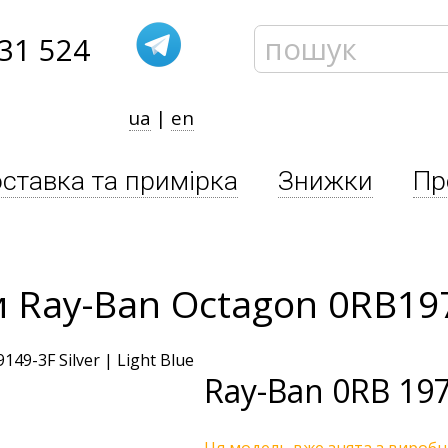
31 524
ua
|
en
ставка та примірка
Знижки
Пр
 Ray-Ban Octagon 0RB19
Ray-Ban
0RB 197