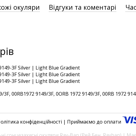
хожі окуляри
Відгуки та коментарі
Час
рів
3F, 00RB1972 9149/3F, 0ORB 1972 9149/3F, 00RB 1972 9149
олітика конфіденційності
| Приймаємо до оплати
і сонцезахисні окуляри Ray-Ban (Рей Бен, Rayban) | Ма