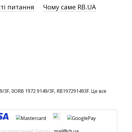
ті питання
Чому саме RB.UA
/3F, 0ORB 1972 9149/3F, RB197291493F. Це все
єте запитання? Пишіть:
mail@rb.ua