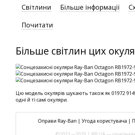
Світлини
Більше інформації
С
Почитати
Більше світлин цих окуля
Цю модель окулярів шукають також як 01972 9149/
одні й ті самі окуляри.
Оправи Ray-Ban
|
Угода користувача
|
П
©2011—2025 | RB.UA — оригінальн