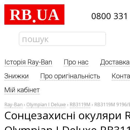
RB
UA
.
0800 331
Історія Ray-Ban
Про нас
Доставка
Знижки
Про оригінальність
Конта
Мій кабінет
Ray-Ban
›
Olympian I Deluxe
›
RB3119M
›
RB3119M 9196/
Сонцезахисні окуляри 
Olympian I Deluxe RB31