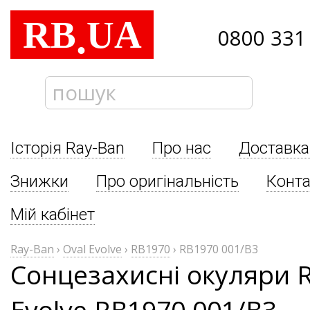
RB
UA
.
0800 331
Історія Ray-Ban
Про нас
Доставка
Знижки
Про оригінальність
Конта
Мій кабінет
Ray-Ban
›
Oval Evolve
›
RB1970
›
RB1970 001/B3
Сонцезахисні окуляри R
Evolve RB1970 001/B3