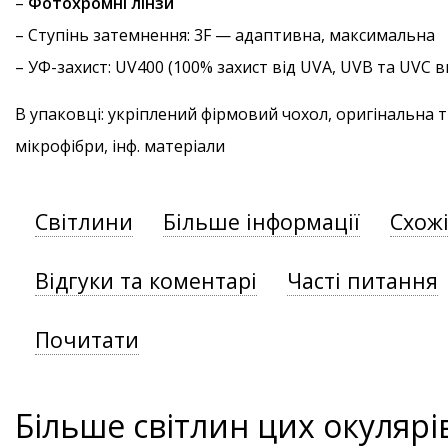
–
Фотохромні лінзи
–
Ступінь затемнення
: 3F — адаптивна, максимальна
–
УФ-захист
: UV400 (100% захист від UVA, UVB та UVC
В упаковці: укріплений фірмовий чохол, оригінальна 
мікрофібри, інф. матеріали
Світлини
Більше інформації
Схож
Відгуки та коментарі
Часті питання
Почитати
Більше світлин цих окулярі