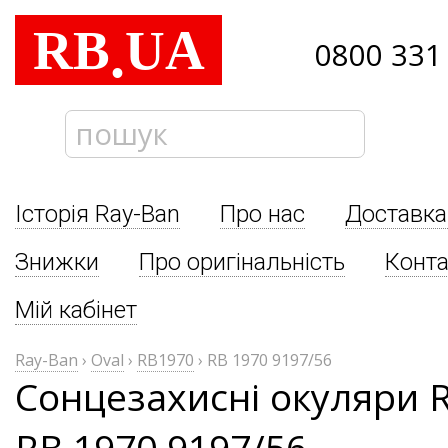
RB
UA
.
0800 331
Історія Ray-Ban
Про нас
Доставка
Знижки
Про оригінальність
Конта
Мій кабінет
Ray-Ban
›
Oval
›
RB1970
›
RB 1970 9197/56
Сонцезахисні окуляри R
RB 1970 9197/56