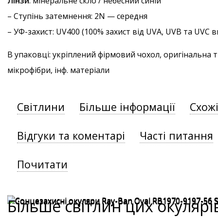
Лінзи
: мінеральне скло / небесний синій
–
Ступінь затемнення
: 2N — середня
–
УФ-захист
: UV400 (100% захист від UVA, UVB та UVC
В упаковці: укріплений фірмовий чохол, оригінальна 
мікрофібри, інф. матеріали
Світлини
Більше інформації
Схож
Відгуки та коментарі
Часті питання
Почитати
Більше світлин цих окулярі