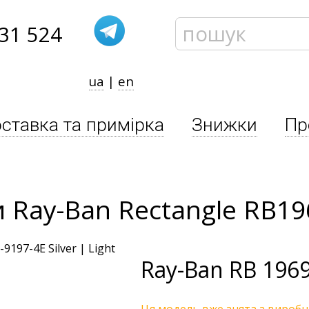
31 524
ua
|
en
ставка та примірка
Знижки
Пр
 Ray-Ban Rectangle RB19
Ray-Ban
RB 1969