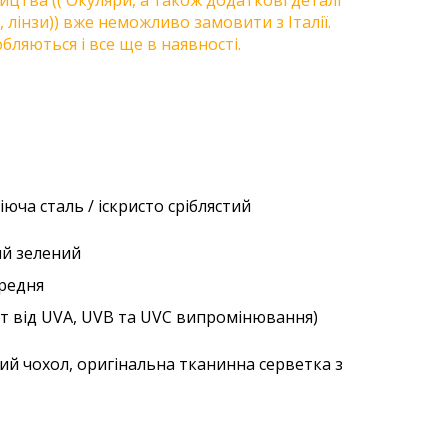
цтва (( Окуляри, а також додаткові деталі
, лінзи)) вже неможливо замовити з Італії.
бляються і все ще в наявності.
іюча сталь / іскристо сріблястий
лий зелений
ередня
ст від UVA, UVB та UVC випромінювання)
ий чохол, оригінальна тканинна серветка з