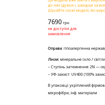
Ця модель вже знята з виробни
до них (дужки і, швидше за все
Шукайте схожі моделі, які виро
7690
грн
не доступні для
замовлення
Оправа
: гіпоалергенна нержав
Лінзи
: мінеральне скло / світ
–
Ступінь затемнення
: 2N — с
–
УФ-захист
: UV400 (100% захи
В упаковці: укріплений фірмов
мікрофібри, інф. матеріали