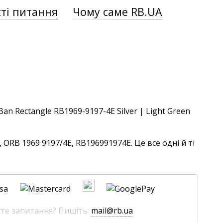
ті питання
Чому саме RB.UA
ORB 1969 9197/4E, RB196991974E. Це все одні й ті
єте запитання? Пишіть:
mail@rb.ua