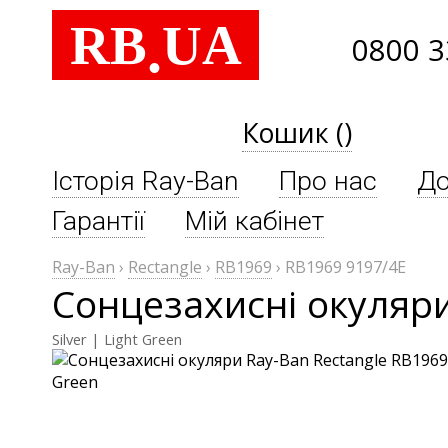
RB
UA
.
0800 3
Кошик ()
Історія Ray-Ban
Про нас
До
Гарантії
Мій кабінет
Ray-Ban
›
Rectangle
›
RB1969
›
RB1969 9197/4E
Сонцезахисні окуляри
Silver | Light Green