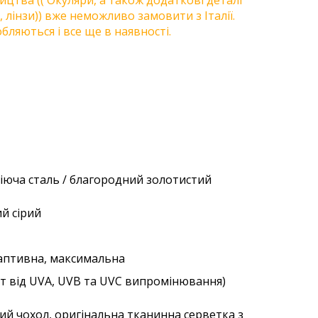
цтва (( Окуляри, а також додаткові деталі
, лінзи)) вже неможливо замовити з Італії.
бляються і все ще в наявності.
віюча сталь / благородний золотистий
ий сірий
даптивна, максимальна
ст від UVA, UVB та UVC випромінювання)
ий чохол, оригінальна тканинна серветка з