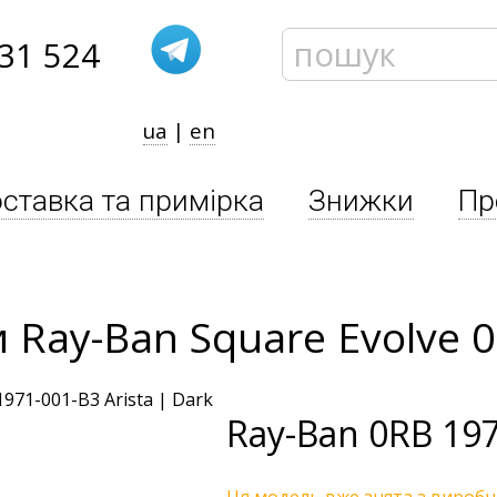
31 524
ua
|
en
ставка та примірка
Знижки
Пр
 Ray-Ban Square Evolve 
Ray-Ban
0RB 197