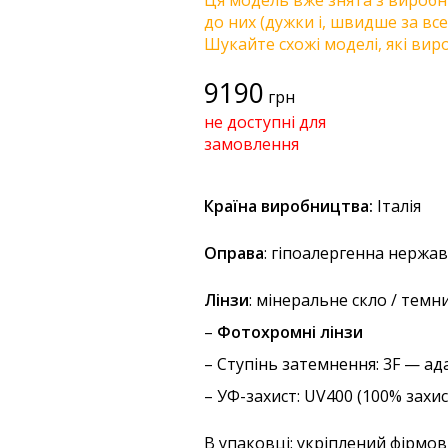
Ця модель вже знята з виробни
до них (дужки і, швидше за все
Шукайте схожі моделі, які виро
9190
грн
не доступні для
замовлення
Країна виробництва:
Італія
Оправа
: гіпоалергенна нержа
Лінзи
: мінеральне скло / темн
–
Фотохромні лінзи
–
Ступінь затемнення
: 3F — а
–
УФ-захист
: UV400 (100% захи
В упаковці: укріплений фірмов