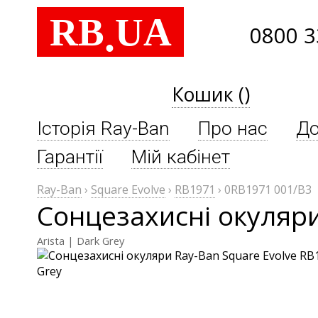
RB
UA
.
0800 3
Кошик ()
Історія Ray-Ban
Про нас
До
Гарантії
Мій кабінет
Ray-Ban
›
Square Evolve
›
RB1971
›
0RB1971 001/B3
Сонцезахисні окуляри
Arista | Dark Grey