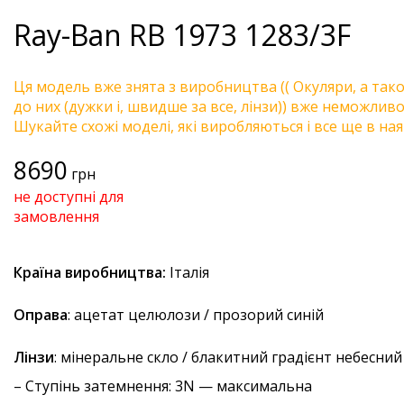
Ray-Ban
RB 1973 1283/3F
Ця модель вже знята з виробництва (( Окуляри, а так
до них (дужки і, швидше за все, лінзи)) вже неможливо 
Шукайте схожі моделі, які виробляються і все ще в ная
8690
грн
не доступні для
замовлення
Країна виробництва:
Італія
Оправа
: ацетат целюлози / прозорий синій
Лінзи
: мінеральне скло / блакитний градієнт небесний
–
Ступінь затемнення
: 3N — максимальна