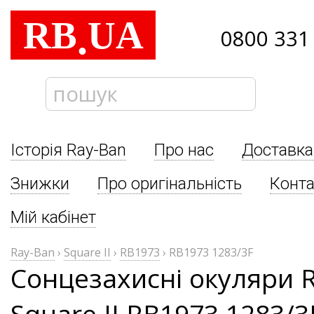
RB
UA
.
0800 331
Історія Ray-Ban
Про нас
Доставка
Знижки
Про оригінальність
Конта
Мій кабінет
Ray-Ban
›
Square II
›
RB1973
›
RB1973 1283/3F
Сонцезахисні окуляри 
Square II RB1973 1283/3