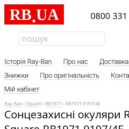
RB
UA
.
0800 331
Історія Ray-Ban
Про нас
Доставка
Знижки
Про оригінальність
Конта
Мій кабінет
Ray-Ban
›
Square
›
RB1971
›
RB1971 9197/4E
Сонцезахисні окуляри 
Square RB1971 9197/4E