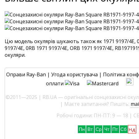
Цю модель окулярів шукають також як 1971 9197/4E, 
9197/4E, 0RB 1971 9197/4E, ORB 1971 9197/4E, RB1971919
окуляри.
Оправи Ray-Ban
|
Угода користувача
|
Політика конф
оплати
©2011—2025 | RB.UA — оригінальні сонцезахисні окуля
| Маєте запитання? Пишіть:
mai
Робочі години: ПН-ПТ: 9 — 18 | СБ
Нд
Пн
Вт
Ср
Чт
Пт
Сб