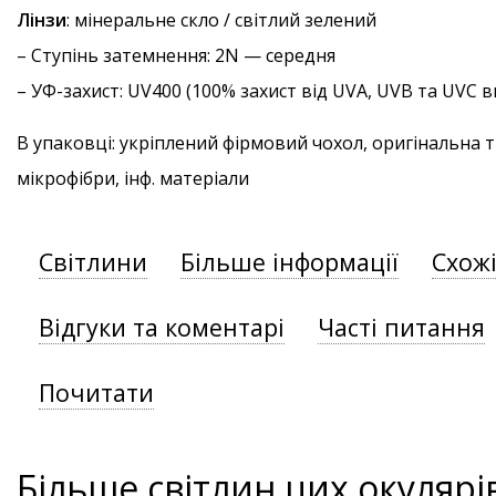
Лінзи
: мінеральне скло / світлий зелений
–
Ступінь затемнення
: 2N — середня
–
УФ-захист
: UV400 (100% захист від UVA, UVB та UVC
В упаковці: укріплений фірмовий чохол, оригінальна 
мікрофібри, інф. матеріали
Світлини
Більше інформації
Схож
Відгуки та коментарі
Часті питання
Почитати
Більше світлин цих окулярі