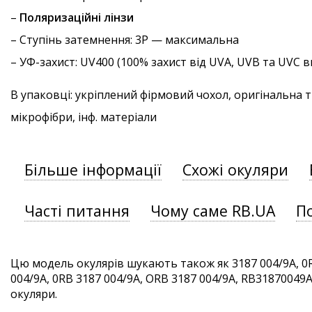
–
Поляризаційні лінзи
–
Ступінь затемнення
: 3P — максимальна
–
УФ-захист
: UV400 (100% захист від UVA, UVB та UVC
В упаковці: укріплений фірмовий чохол, оригінальна 
мікрофібри, інф. матеріали
Більше інформації
Схожі окуляри
Часті питання
Чому саме RB.UA
П
Цю модель окулярів шукають також як 3187 004/9A, 0
004/9A, 0RB 3187 004/9A, ORB 3187 004/9A, RB31870049A. 
окуляри.