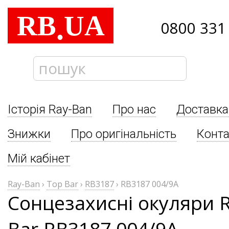
RB
UA
.
0800 331
Історія Ray-Ban
Про нас
Доставка
Знижки
Про оригінальність
Конта
Мій кабінет
Ray-Ban
›
Top Bar
›
RB3187
›
RB3187 004/9A
Сонцезахисні окуляри 
Bar RB3187 004/9A