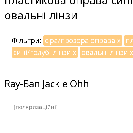
овальні лінзи
Фільтри:
сіра/прозора оправа
x
п
сині/голубі лінзи
x
овальні лінзи
Ray-Ban Jackie Ohh
[поляризаційні]