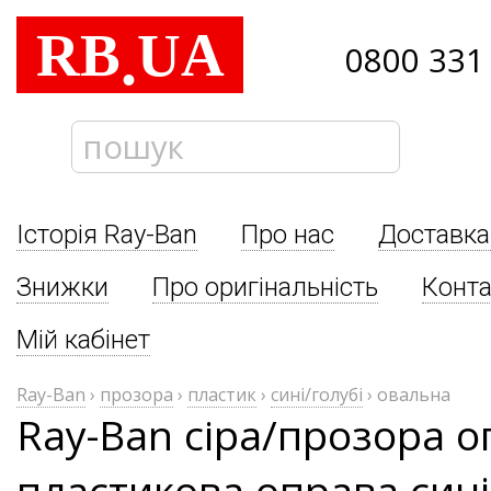
RB
UA
.
0800 331
Історія Ray-Ban
Про нас
Доставка
Знижки
Про оригінальність
Конта
Мій кабінет
Ray-Ban
›
прозора
›
пластик
›
сині/голубі
›
овальна
Ray-Ban сіра/прозора 
пластикова оправа сині