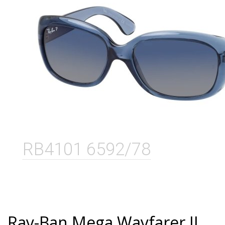
RB4101 6592/78
Ray-Ban Mega Wayfarer II