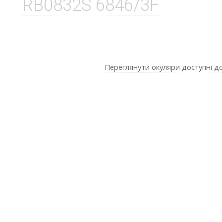
RB0832S 6846/3F
Переглянути окуляри доступні д