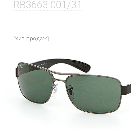
RB3663 001/31
[хит продаж]