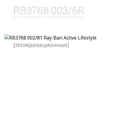
RB3768 003/6R
[поляризационные]