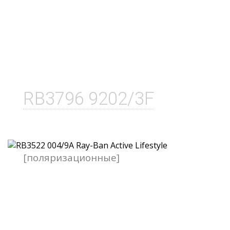
RB3796 9202/3F
[поляризационные]