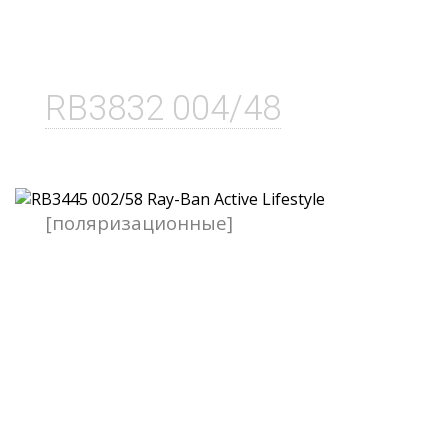
RB3832 004/48
[поляризационные]