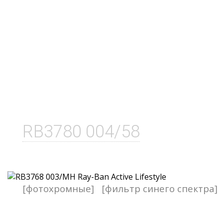
RB3780 004/58
[фотохромные]
[фильтр синего спектра]