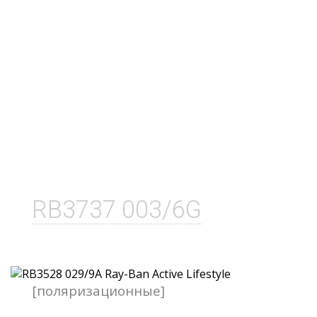
RB3737 003/6G
[поляризационные]