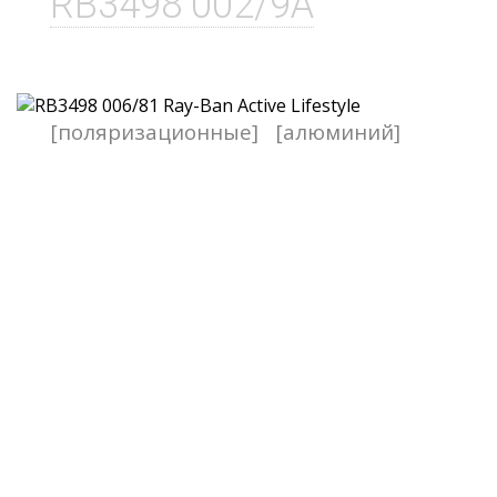
RB3498 002/9A
[поляризационные]
[алюминий]