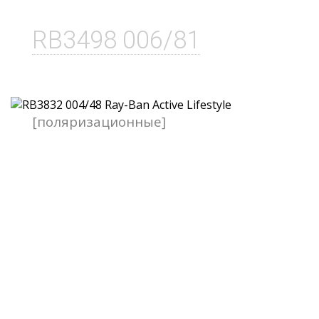
RB3498 006/81
[поляризационные]