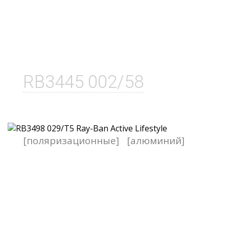
RB3445 002/58
[поляризационные]
[алюминий]