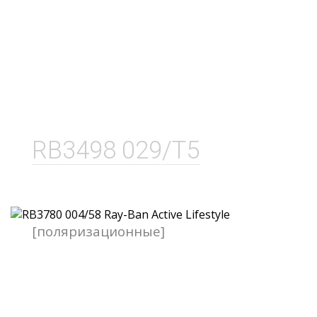
RB3498 029/T5
[поляризационные]