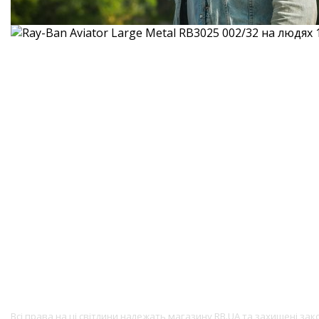
Всі права на ці світлини належать магазину RB.UA та захищені за