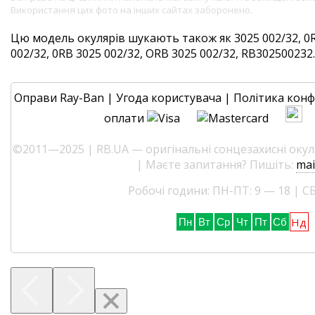
Використання цих фото на інших сайтах заборонено.
Цю модель окулярів шукають також як 3025 002/32, 0R
002/32, 0RB 3025 002/32, ORB 3025 002/32, RB302500232. 
Оправи Ray-Ban
|
Угода користувача
|
Політика конф
оплати
©2011—2025 | RB.UA — оригінальні сонцезахисні окуля
| Маєте запитання? Пишіть:
mai
Робочі години: ПН-ПТ: 9 — 18 | СБ
Нд
Пн
Вт
Ср
Чт
Пт
Сб