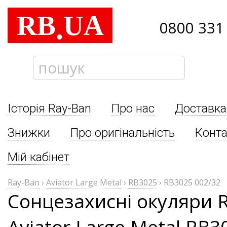
RB
UA
.
0800 331
Історія Ray-Ban
Про нас
Доставка
Знижки
Про оригінальність
Конта
Мій кабінет
Ray-Ban
›
Aviator Large Metal
›
RB3025
›
RB3025 002/32
Сонцезахисні окуляри 
Aviator Large Metal RB3