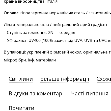
Країна виробництва:
Італія
Оправа
: гіпоалергенна нержавіюча сталь / глянсовий
Лінзи
: мінеральне скло / нейтральний сірий градієнт
–
Ступінь затемнення
: 2N — середня
–
УФ-захист
: UV400 (100% захист від UVA, UVB та UVC
В упаковці: укріплений фірмовий чохол, оригінальна 
мікрофібри, інф. матеріали
Світлини
Більше інформації
Схож
Відгуки та коментарі
Часті питання
Почитати