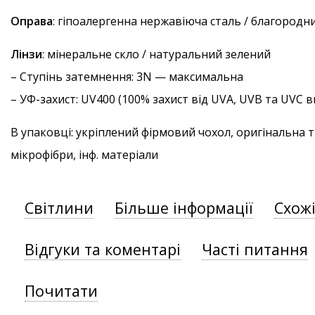
Оправа
: гіпоалергенна нержавіюча сталь / благородн
Лінзи
: мінеральне скло / натуральний зелений
–
Ступінь затемнення
: 3N — максимальна
–
УФ-захист
: UV400 (100% захист від UVA, UVB та UVC
В упаковці: укріплений фірмовий чохол, оригінальна 
мікрофібри, інф. матеріали
Світлини
Більше інформації
Схож
Відгуки та коментарі
Часті питання
Почитати