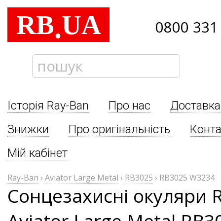
RB
UA
.
0800 331
Історія Ray-Ban
Про нас
Доставка
Знижки
Про оригінальність
Конта
Мій кабінет
Ray-Ban
›
Aviator Large Metal
›
RB3025
›
RB3025 W3234
Сонцезахисні окуляри 
Aviator Large Metal RB