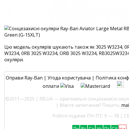
Цю модель окулярів шукають також як 3025 W3234, 0
W3234, 0RB 3025 W3234, ORB 3025 W3234, RB3025W3234. 
окуляри.
Оправи Ray-Ban
|
Угода користувача
|
Політика конф
оплати
©2011—2025 | RB.UA — оригінальні сонцезахисні окуля
| Маєте запитання? Пишіть:
mai
Робочі години: ПН-ПТ: 9 — 18 | СБ
Нд
Пн
Вт
Ср
Чт
Пт
Сб