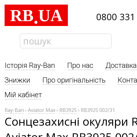
RB
UA
.
0800 331
Історія Ray-Ban
Про нас
Доставка
Знижки
Про оригінальність
Конта
Мій кабінет
Ray-Ban
›
Aviator Max
›
RB3925
›
RB3925 002/31
Сонцезахисні окуляри 
Aviator Max RB3925 002