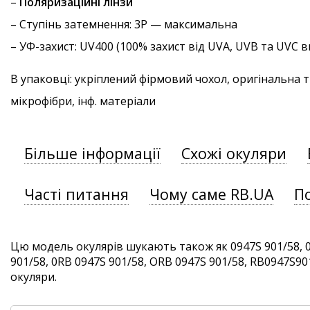
–
Поляризаційні лінзи
–
Ступінь затемнення
: 3P — максимальна
–
УФ-захист
: UV400 (100% захист від UVA, UVB та UVC
В упаковці: укріплений фірмовий чохол, оригінальна 
мікрофібри, інф. матеріали
Більше інформації
Схожі окуляри
Часті питання
Чому саме RB.UA
П
Цю модель окулярів шукають також як 0947S 901/58, 
901/58, 0RB 0947S 901/58, ORB 0947S 901/58, RB0947S9015
окуляри.