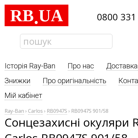
RB
UA
.
0800 331
Історія Ray-Ban
Про нас
Доставка
Знижки
Про оригінальність
Конта
Мій кабінет
Ray-Ban
›
Carlos
›
RB0947S
›
RB0947S 901/58
Сонцезахисні окуляри 
Carlos RB0947S 901/58