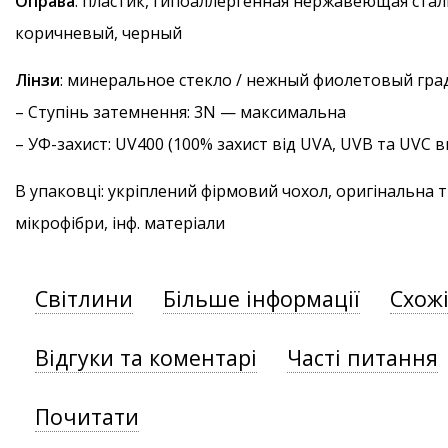
Оправа
: пластик, гипоаллергенная нержавеющая стал
коричневый, черный
Лінзи
: минеральное стекло / нежный фиолетовый гра
–
Ступінь затемнення
: 3N — максимальна
–
УФ-захист
: UV400 (100% захист від UVA, UVB та UVC
В упаковці: укріплений фірмовий чохол, оригінальна 
мікрофібри, інф. матеріали
Світлини
Більше інформації
Схож
Відгуки та коментарі
Часті питання
Почитати