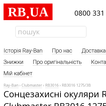
RB
UA
.
0800 331
Історія Ray-Ban
Про нас
Доставка
Знижки
Про оригінальність
Конта
Мій кабінет
Ray-Ban
›
Clubmaster
›
RB3016
›
RB3016 1275/3B
Сонцезахисні окуляри 
Clubmaster RB3016 127