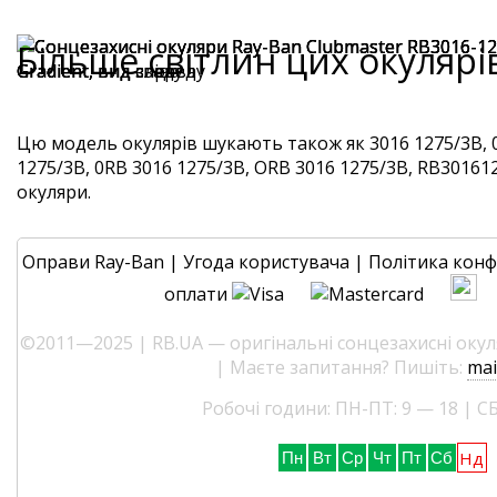
Більше світлин цих окулярі
Цю модель окулярів шукають також як 3016 1275/3B, 
1275/3B, 0RB 3016 1275/3B, ORB 3016 1275/3B, RB3016127
окуляри.
Оправи Ray-Ban
|
Угода користувача
|
Політика конф
оплати
©2011—2025 | RB.UA — оригінальні сонцезахисні окуля
| Маєте запитання? Пишіть:
mai
Робочі години: ПН-ПТ: 9 — 18 | СБ
Нд
Пн
Вт
Ср
Чт
Пт
Сб