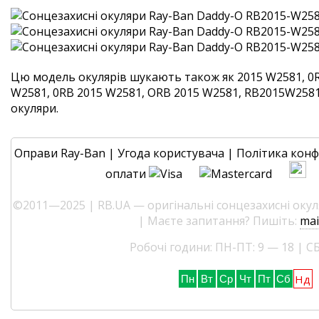
Цю модель окулярів шукають також як 2015 W2581, 0R
W2581, 0RB 2015 W2581, ORB 2015 W2581, RB2015W2581. 
окуляри.
Оправи Ray-Ban
|
Угода користувача
|
Політика конф
оплати
©2011—2025 | RB.UA — оригінальні сонцезахисні окуля
| Маєте запитання? Пишіть:
mai
Робочі години: ПН-ПТ: 9 — 18 | СБ
Нд
Пн
Вт
Ср
Чт
Пт
Сб