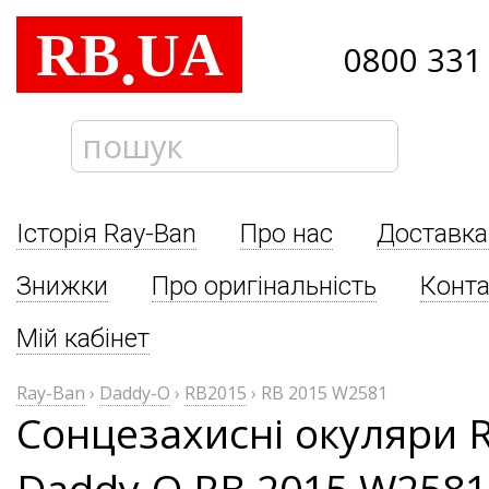
RB
UA
.
0800 331
Історія Ray-Ban
Про нас
Доставка
Знижки
Про оригінальність
Конта
Мій кабінет
Ray-Ban
›
Daddy-O
›
RB2015
›
RB 2015 W2581
Сонцезахисні окуляри 
Daddy-O RB 2015 W2581