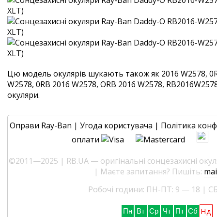
Цю модель окулярів шукають також як 2016 W2578, 0
W2578, 0RB 2016 W2578, ORB 2016 W2578, RB2016W2578. 
окуляри.
Оправи Ray-Ban
|
Угода користувача
|
Політика конф
оплати
©2011—2025 | RB.UA — оригінальні сонцезахисні окуля
| Маєте запитання? Пишіть:
mai
Робочі години: ПН-ПТ: 9 — 18 | СБ
Нд
Пн
Вт
Ср
Чт
Пт
Сб