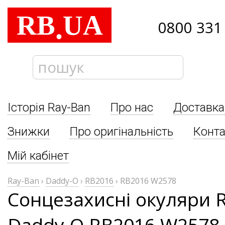
RB
UA
.
0800 331
Історія Ray-Ban
Про нас
Доставка
Знижки
Про оригінальність
Конта
Мій кабінет
Ray-Ban
›
Daddy-O
›
RB2016
›
RB2016 W2578
Сонцезахисні окуляри 
Daddy-O RB2016 W2578