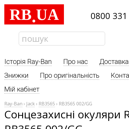
RB
UA
.
0800 331
Історія Ray-Ban
Про нас
Доставка
Знижки
Про оригінальність
Конта
Мій кабінет
Ray-Ban
›
Jack
›
RB3565
›
RB3565 002/GG
Сонцезахисні окуляри R
RB3565 002/GG