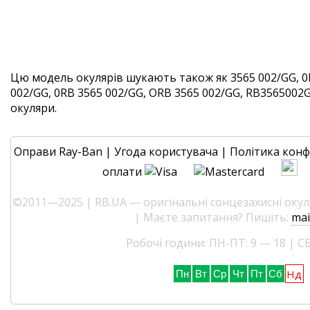
Цю модель окулярів шукають також як 3565 002/GG, 0
002/GG, 0RB 3565 002/GG, ORB 3565 002/GG, RB3565002GG
окуляри.
Оправи Ray-Ban
|
Угода користувача
|
Політика конф
оплати
©2011—2025 | RB.UA — оригінальні сонцезахисні окуля
| Маєте запитання? Пишіть:
mai
Робочі години: ПН-ПТ: 9 — 18 | СБ
Нд
Пн
Вт
Ср
Чт
Пт
Сб