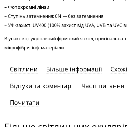
–
Фотохромні лінзи
–
Ступінь затемнення
: 0N — без затемнення
–
УФ-захист
: UV400 (100% захист від UVA, UVB та UVC
В упаковці: укріплений фірмовий чохол, оригінальна 
мікрофібри, інф. матеріали
Світлини
Більше інформації
Схож
Відгуки та коментарі
Часті питання
Почитати
Більше світлин цих окулярі