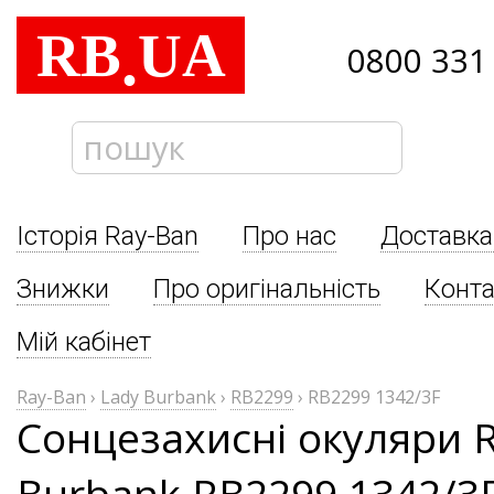
RB
UA
.
0800 331
Історія Ray-Ban
Про нас
Доставка
Знижки
Про оригінальність
Конта
Мій кабінет
Ray-Ban
›
Lady Burbank
›
RB2299
›
RB2299 1342/3F
Сонцезахисні окуляри 
Burbank RB2299 1342/3