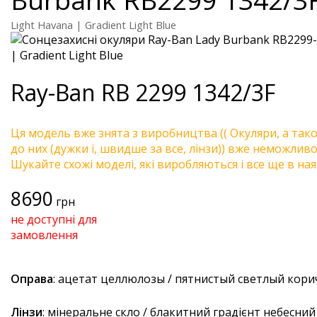
Light Havana | Gradient Light Blue
Ray-Ban
RB 2299 1342/3F
Ця модель вже знята з виробництва (( Окуляри, а так
до них (дужки і, швидше за все, лінзи)) вже неможливо 
Шукайте схожі моделі, які виробляються і все ще в ная
8690
грн
не доступні для
замовлення
Оправа
: ацетат целлюлозы / пятнистый светлый кор
Лінзи
: мінеральне скло / блакитний градієнт небесний