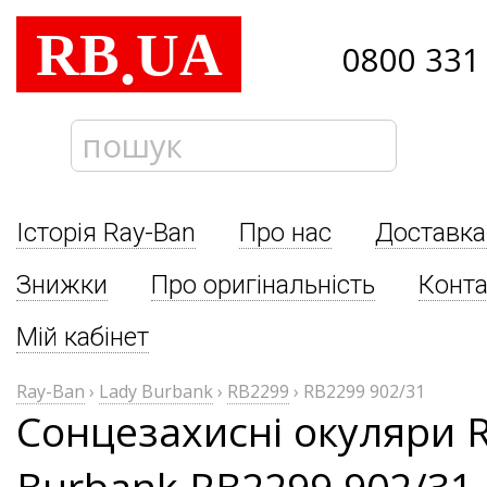
RB
UA
.
0800 331
Історія Ray-Ban
Про нас
Доставка
Знижки
Про оригінальність
Конта
Мій кабінет
Ray-Ban
›
Lady Burbank
›
RB2299
›
RB2299 902/31
Сонцезахисні окуляри 
Burbank RB2299 902/31