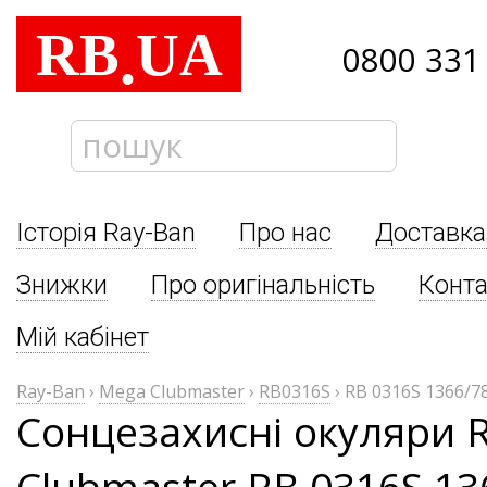
RB
UA
.
0800 331
Історія Ray-Ban
Про нас
Доставка
Знижки
Про оригінальність
Конта
Мій кабінет
Ray-Ban
›
Mega Clubmaster
›
RB0316S
›
RB 0316S 1366/7
Сонцезахисні окуляри 
Clubmaster RB 0316S 13