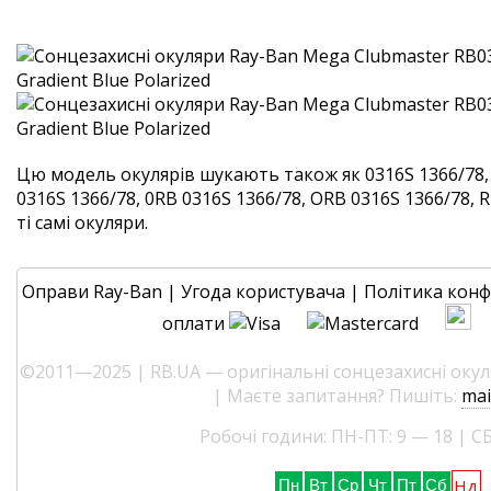
Цю модель окулярів шукають також як 0316S 1366/78, 
0316S 1366/78, 0RB 0316S 1366/78, ORB 0316S 1366/78, 
ті самі окуляри.
Оправи Ray-Ban
|
Угода користувача
|
Політика конф
оплати
©2011—2025 | RB.UA — оригінальні сонцезахисні окуля
| Маєте запитання? Пишіть:
mai
Робочі години: ПН-ПТ: 9 — 18 | СБ
Нд
Пн
Вт
Ср
Чт
Пт
Сб