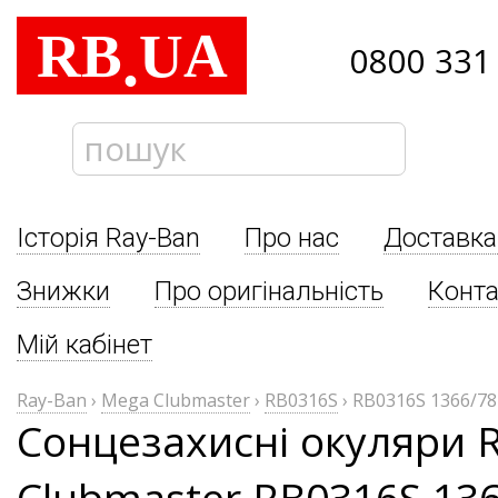
RB
UA
.
0800 331
Історія Ray-Ban
Про нас
Доставка
Знижки
Про оригінальність
Конта
Мій кабінет
Ray-Ban
›
Mega Clubmaster
›
RB0316S
›
RB0316S 1366/78
Сонцезахисні окуляри 
Clubmaster RB0316S 13