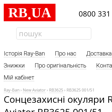
RB
UA
.
0800 331
Історія Ray-Ban
Про нас
Доставка
Знижки
Про оригінальність
Конта
Мій кабінет
Ray-Ban
›
New Aviator
›
RB3625
›
RB3625 001/51
Сонцезахисні окуляри 
Aviator RB3625 001/51