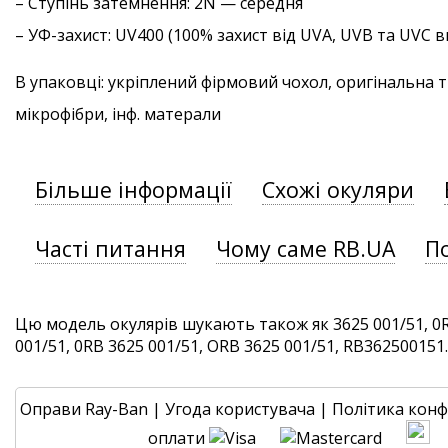
–
Ступінь затемнення
: 2N — середня
–
УФ-захист
: UV400 (100% захист від UVA, UVB та UVC
В упаковці: укріплений фірмовий чохол, оригінальна 
мікрофібри, інф. матерали
Більше інформації
Схожі окуляри
Часті питання
Чому саме RB.UA
П
Цю модель окулярів шукають також як 3625 001/51, 0R
001/51, 0RB 3625 001/51, ORB 3625 001/51, RB362500151. 
Оправи Ray-Ban
|
Угода користувача
|
Політика конф
оплати