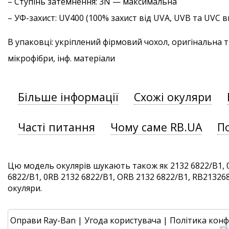
–
Ступінь затемнення
: 3N — максимальна
–
УФ-захист
: UV400 (100% захист від UVA, UVB та UVC
В упаковці: укріплений фірмовий чохол, оригінальна 
мікрофібри, інф. матеріали
Більше інформації
Схожі окуляри
Часті питання
Чому саме RB.UA
П
Цю модель окулярів шукають також як 2132 6822/B1, 
6822/B1, 0RB 2132 6822/B1, ORB 2132 6822/B1, RB2132682
окуляри.
Оправи Ray-Ban
|
Угода користувача
|
Політика конф