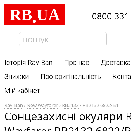
RB
UA
.
0800 331
Історія Ray-Ban
Про нас
Доставка
Знижки
Про оригінальність
Конта
Мій кабінет
Ray-Ban
›
New Wayfarer
›
RB2132
›
RB2132 6822/B1
Сонцезахисні окуляри 
Wayfarer RB2132 6822/