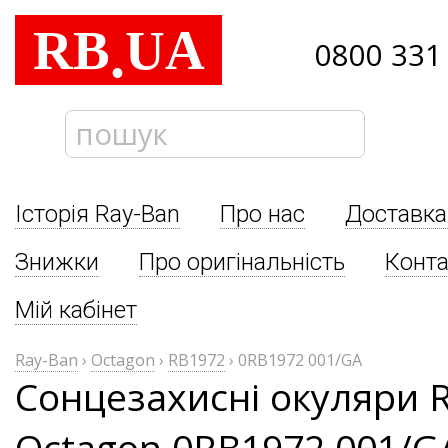
RB
UA
.
0800 331
Історія Ray-Ban
Про нас
Доставка
Знижки
Про оригінальність
Конта
Мій кабінет
Ray-Ban
›
Octagon
›
RB1972
›
0RB1972 001/GA
Сонцезахисні окуляри 
Octagon 0RB1972 001/G