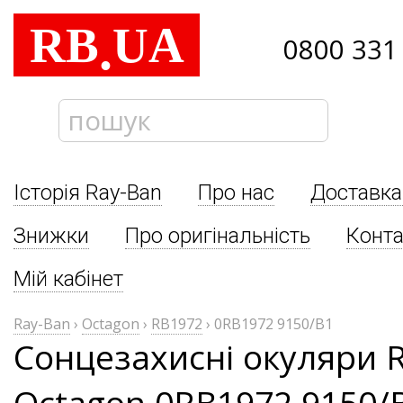
RB
UA
.
0800 331
Історія Ray-Ban
Про нас
Доставка
Знижки
Про оригінальність
Конта
Мій кабінет
Ray-Ban
›
Octagon
›
RB1972
›
0RB1972 9150/B1
Сонцезахисні окуляри 
Octagon 0RB1972 9150/