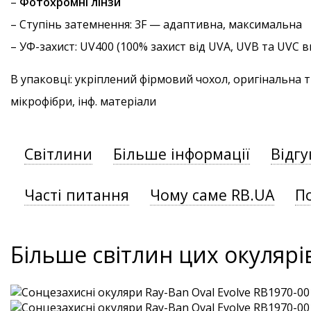
–
Фотохромні лінзи
–
Ступінь затемнення
: 3F — адаптивна, максимальна
–
УФ-захист
: UV400 (100% захист від UVA, UVB та UVC
В упаковці: укріплений фірмовий чохол, оригінальна 
мікрофібри, інф. матеріали
Світлини
Більше інформації
Відгу
Часті питання
Чому саме RB.UA
П
Більше світлин цих окулярі