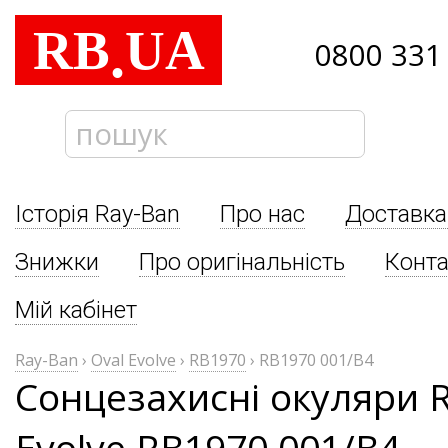
RB
UA
.
0800 331
Історія Ray-Ban
Про нас
Доставка
Знижки
Про оригінальність
Конта
Мій кабінет
Ray-Ban
›
Oval Evolve
›
RB1970
›
RB1970 001/B4
Сонцезахисні окуляри R
Evolve RB1970 001/B4