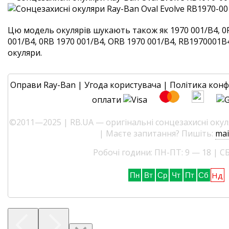
Цю модель окулярів шукають також як 1970 001/B4, 0
001/B4, 0RB 1970 001/B4, ORB 1970 001/B4, RB1970001B4.
окуляри.
Оправи Ray-Ban
|
Угода користувача
|
Політика конф
оплати
©2011—2025 | RB.UA — оригінальні сонцезахисні окуля
| Маєте запитання? Пишіть:
mai
Робочі години: ПН-ПТ: 9 — 18 | СБ
Нд
Пн
Вт
Ср
Чт
Пт
Сб