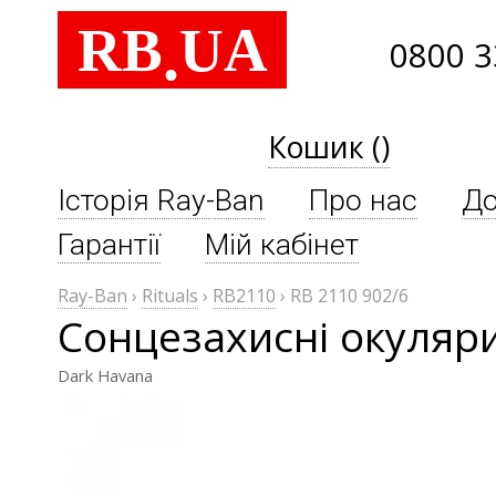
RB
UA
.
0800 3
Кошик ()
Історія Ray-Ban
Про нас
До
Гарантії
Мій кабінет
Ray-Ban
›
Rituals
›
RB2110
›
RB 2110 902/6
Сонцезахисні окуляри
Dark Havana