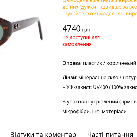
Ця модель вже знята з виробни
до них (дужки і, швидше за все
Шукайте схожі моделі, які виро
4740
грн
не доступні для
замовлення
Оправа
: пластик / коричневи
Лінзи
: мінеральне скло / нат
–
УФ-захист
: UV400 (100% захи
В упаковці: укріплений фірмов
мікрофібри, інф. матеріали
и
Відгуки та коментарі
Часті питання