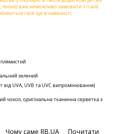
цтва (( Окуляри, а також додаткові деталі
, лінзи)) вже неможливо замовити з Італії.
бляються і все ще в наявності.
й плямистий
уральний зелений
ст від UVA, UVB та UVC випромінювання)
ий чохол, оригінальна тканинна серветка з
Чому саме RB.UA
Почитати