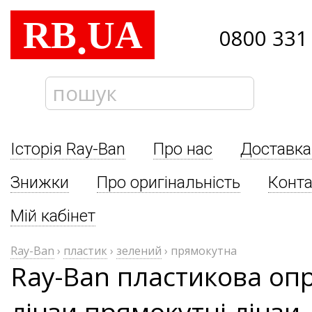
RB
UA
.
0800 331
Історія Ray-Ban
Про нас
Доставка
Знижки
Про оригінальність
Конта
Мій кабінет
Ray-Ban
›
пластик
›
зелений
›
прямокутна
Ray-Ban пластикова опр
лінзи прямокутні лінзи