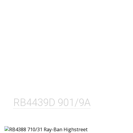
RB4439D 901/9A