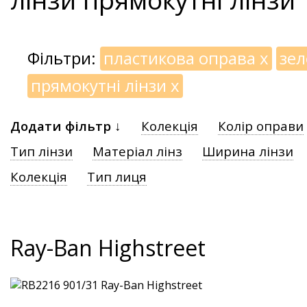
Фільтри:
пластикова оправа
x
зел
прямокутні лінзи
x
Додати фільтр ↓
Колекція
Колір оправи
Тип лінзи
Матеріал лінз
Ширина лінзи
Колекція
Тип лиця
Ray-Ban Highstreet