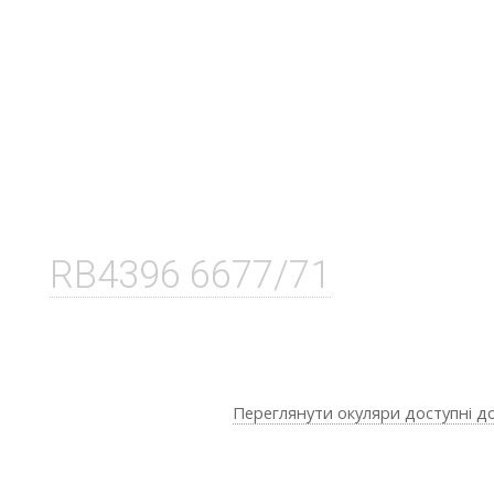
RB4396 6677/71
Переглянути окуляри доступні д