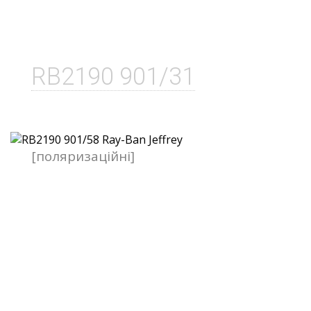
RB2190 901/31
[поляризаційні]