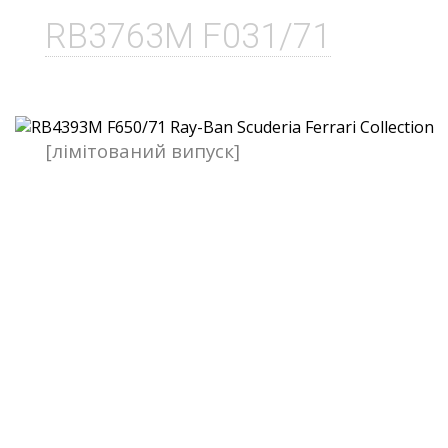
RB3763M F031/71
[лімітований випуск]