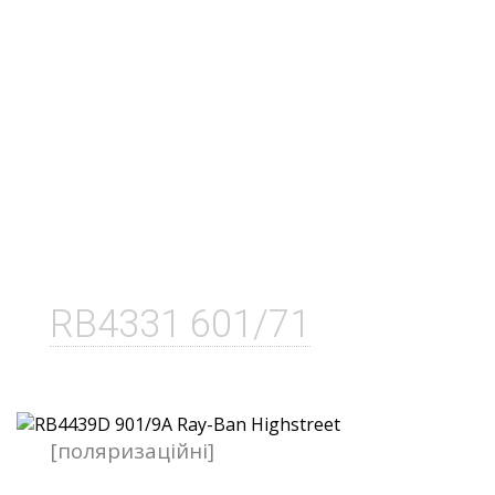
RB4331 601/71
[поляризаційні]