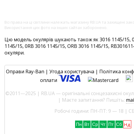
Всі права на ці світлини належать магазину RB.UA та захищені за
Використання цих фото на інших сайтах заборонено.
Цю модель окулярів шукають також як 3016 1145/15, 
1145/15, 0RB 3016 1145/15, ORB 3016 1145/15, RB3016114
окуляри.
Оправи Ray-Ban
|
Угода користувача
|
Політика конф
оплати
©2011—2025 | RB.UA — оригінальні сонцезахисні окуля
| Маєте запитання? Пишіть:
mai
Робочі години: ПН-ПТ: 9 — 18 | СБ
Нд
Пн
Вт
Ср
Чт
Пт
Сб