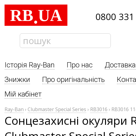
RB
UA
.
0800 331
Історія Ray-Ban
Про нас
Доставка
Знижки
Про оригінальність
Конта
Мій кабінет
Ray-Ban
›
Clubmaster Special Series
›
RB3016
›
RB3016 11
Сонцезахисні окуляри 
Clubmaster Special Seri