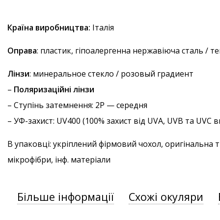
Країна виробництва:
Італія
Оправа
: пластик, гіпоалергенна нержавіюча сталь / 
Лінзи
: минеральное стекло / розовый градиент
–
Поляризаційні лінзи
–
Ступінь затемнення
: 2P — середня
–
УФ-захист
: UV400 (100% захист від UVA, UVB та UVC
В упаковці: укріплений фірмовий чохол, оригінальна 
мікрофібри, інф. матеріали
Більше інформації
Схожі окуляри