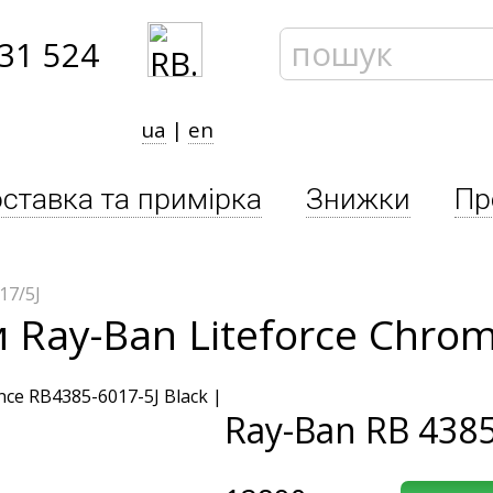
31 524
ua
|
en
ставка та примірка
Знижки
Пр
17/5J
 Ray-Ban Liteforce Chro
Ray-Ban
RB 4385