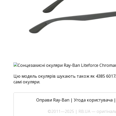
Цю модель окулярів шукають також як 4385 6017/5J,
самі окуляри.
Оправи Ray-Ban
|
Угода користувача
©2011—2025 | RB.UA — оригінальн