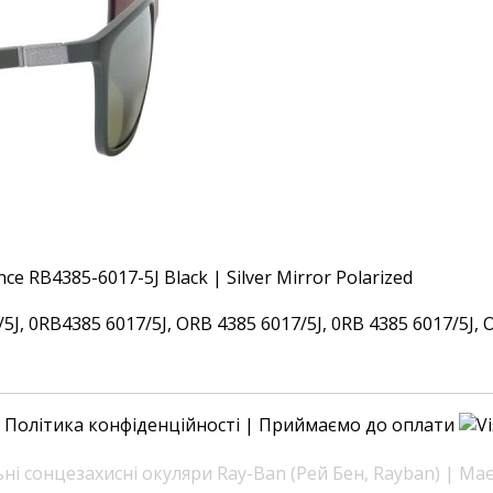
 0RB4385 6017/5J, ORB 4385 6017/5J, 0RB 4385 6017/5J, OR
|
Політика конфіденційності
| Приймаємо до оплати
і сонцезахисні окуляри Ray-Ban (Рей Бен, Rayban) | Ма