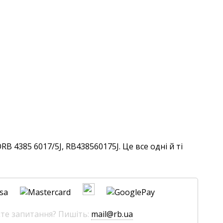
B 4385 6017/5J, RB438560175J. Це все одні й ті
єте запитання? Пишіть:
mail@rb.ua