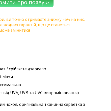
ри, ви точно отримаєте знижку –5% на них,
ає жодних гарантій, що це станеться
може змінитися
ат / сріблясте дзеркало
і лінзи
аксимальна
ст від UVA, UVB та UVC випромінювання)
ий чохол, оригінальна тканинна серветка з