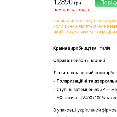
12890
грн
немає в наявності
Залишивши заявку на ці окуля
коли вони з’являться. Але нем
найближчим часом, тому ціна 
Країна виробництва:
Італія
Оправа
: нейлон / чорний
Лінзи
: покращений полікарбон
–
Поляризаційні та дзеркальн
–
Ступінь затемнення
: 3P — м
–
УФ-захист
: UV400 (100% захи
В упаковці: укріплений фірмов