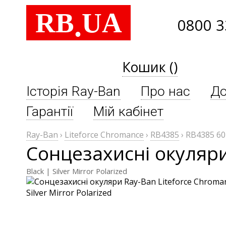
RB
UA
.
0800 3
Кошик ()
Історія Ray-Ban
Про нас
До
Гарантії
Мій кабінет
Ray-Ban
›
Liteforce Chromance
›
RB4385
›
RB4385 60
Сонцезахисні окуляри
Black | Silver Mirror Polarized