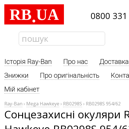
RB
UA
.
0800 331
Історія Ray-Ban
Про нас
Доставка
Знижки
Про оригінальність
Конта
Мій кабінет
Ray-Ban
›
Mega Hawkeye
›
RB0298S
›
RB0298S 954/62
Сонцезахисні окуляри 
Hawkeye RB0298S 954/6