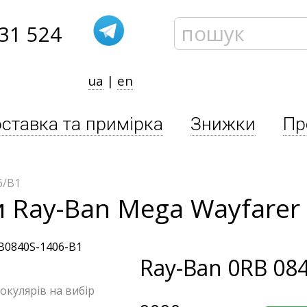
31 524
ua
|
en
ставка та примірка
Знижки
Пр
6/B1
и Ray-Ban Mega Wayfarer
Ray-Ban
0RB 084
 окулярів на вибір