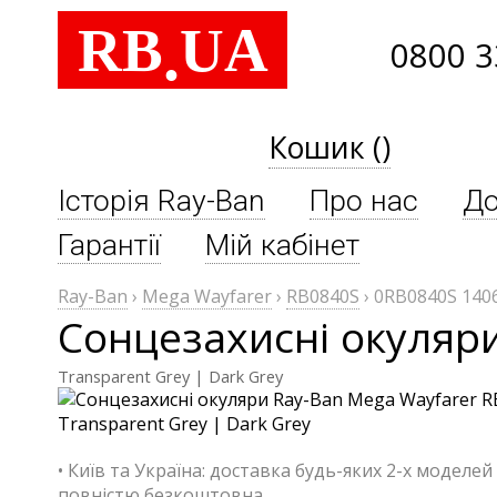
RB
UA
.
0800 3
Кошик ()
Історія Ray-Ban
Про нас
До
Гарантії
Мій кабінет
Ray-Ban
›
Mega Wayfarer
›
RB0840S
›
0RB0840S 140
Сонцезахисні окуляр
Transparent Grey | Dark Grey
• Київ та Україна: доставка будь-яких 2-х моделей
повністю безкоштовна