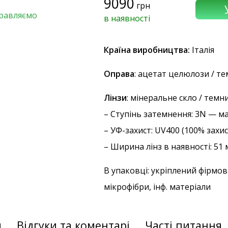
9090
грн
правляємо
в наявності
Країна виробництва:
Італія
Оправа
: ацетат целюлози / т
Лінзи
: мінеральне скло / темн
–
Ступінь затемнення
: 3N — м
–
УФ-захист
: UV400 (100% захи
– Ширина лінз в наявності: 51
В упаковці: укріплений фірмов
мікрофібри, інф. матеріали
и
Відгуки та коментарі
Часті питання