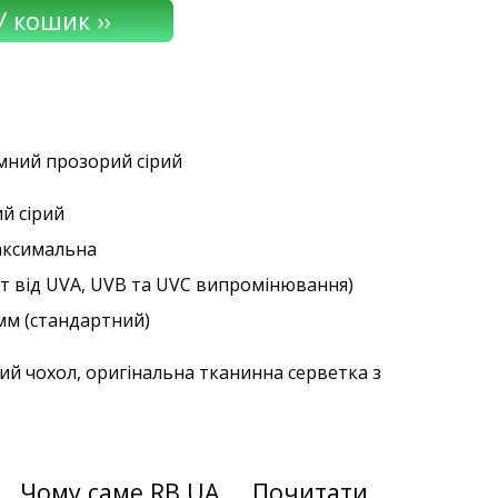
емний прозорий сірий
ий сірий
аксимальна
ст від UVA, UVB та UVC випромінювання)
 мм (стандартний)
ий чохол, оригінальна тканинна серветка з
Чому саме RB.UA
Почитати