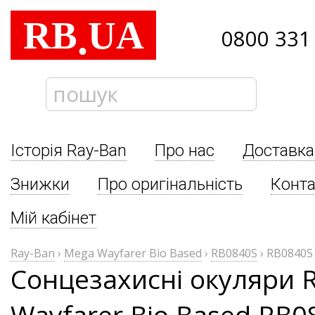
RB
UA
.
0800 331
Історія Ray-Ban
Про нас
Доставка
Знижки
Про оригінальність
Конта
Мій кабінет
Ray-Ban
›
Mega Wayfarer Bio Based
›
RB0840S
›
RB0840S
Сонцезахисні окуляри 
Wayfarer Bio Based RB0