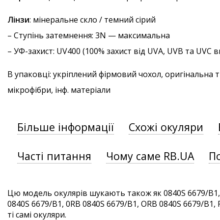
Лінзи
: мінеральне скло / темний сірий
–
Ступінь затемнення
: 3N — максимальна
–
УФ-захист
: UV400 (100% захист від UVA, UVB та UVC
В упаковці: укріплений фірмовий чохол, оригінальна 
мікрофібри, інф. матеріали
Більше інформації
Схожі окуляри
Часті питання
Чому саме RB.UA
П
Цю модель окулярів шукають також як 0840S 6679/B1,
0840S 6679/B1, 0RB 0840S 6679/B1, ORB 0840S 6679/B1, 
ті самі окуляри.